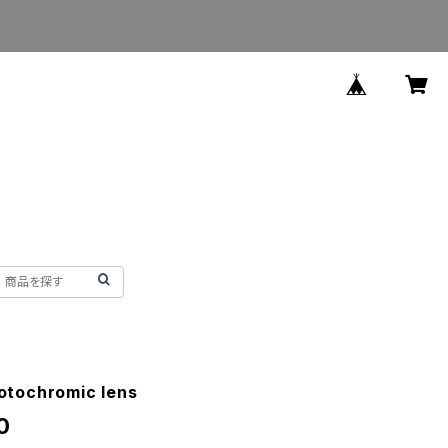
tochromic lens
0