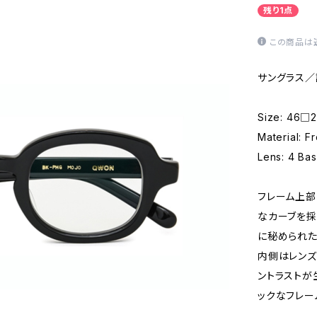
残り1点
この商品は
サングラス／
Size: 46□2
Material: F
Lens: 4 Ba
フレーム上
なカーブを採
に秘められた
内側はレンズ
ントラストが
ックなフレー