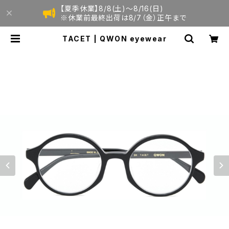
【夏季休業】8/8(土)〜8/16(日)
※休業前最終出荷は8/7（金）正午まで
TACET | QWON eyewear