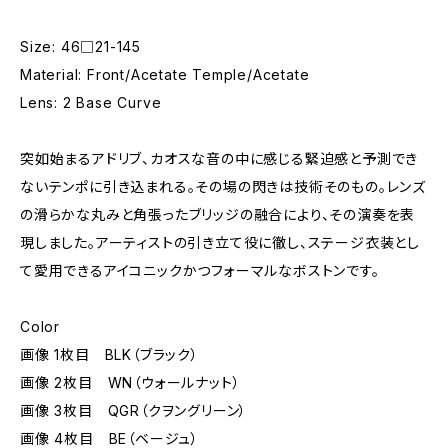
Size: 46□21-145
Material: Front/Acetate Temple/Acetate
Lens: 2 Base Curve
突如始まるアドリブ、カオスな音の中に感じる緊迫感と予測でき
ないテンポに引き込まれる。その場の閃きは技術そのもの。レンズ
の滑らかな丸みと角張ったブリッジの融合により、その演奏を表
現しました。アーティストの引き立て役に徹し、ステージ衣装とし
て愛用できるアイコニックかつフォーマルなボストンです。
Color
画像 1枚目 BLK（ブラック）
画像 2枚目 WN（ウォールナット）
画像 3枚目 QGR（クヲングリーン）
画像 4枚目 BE（ベージュ）