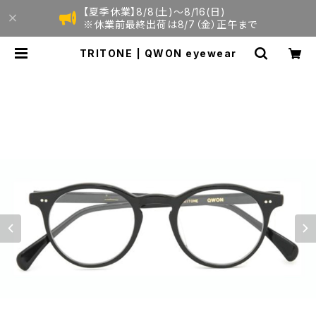
【夏季休業】8/8(土)〜8/16(日)
※休業前最終出荷は8/7（金）正午まで
TRITONE | QWON eyewear