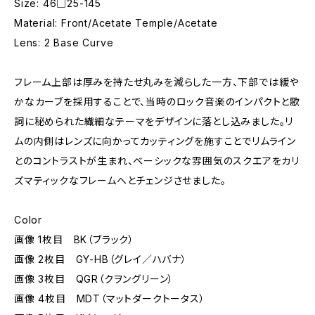
Size: 46□25-145
Material: Front/Acetate Temple/Acetate
Lens: 2 Base Curve
フレーム上部は厚みを持たせ丸みを減らした一方、下部では緩や
かなカーブを採用することで、当時のロック音楽のインパクトと歌
詞に秘められた繊細なテーマをデザインに落とし込みました。リ
ムの内側はレンズに向かってカッティングを施すことでリムライン
とのコントラストが生まれ、ベーシックな雰囲気のスクエアをカリ
ズマティックなフレームへとチェンジさせました。
Color
画像 1枚目 BK（ブラック）
画像 2枚目 GY-HB（グレイ／ハバナ）
画像 3枚目 QGR（クヲングリーン）
画像 4枚目 MDT（マットダークトータス）