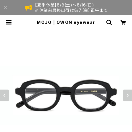
【夏季休業】8/8(土)〜8/16(日)
※休業前最終出荷は8/7（金）正午まで
MOJO | QWON eyewear