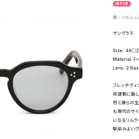
残り1点
この商品は
サングラス
Size: 46□2
Material: F
Lens: 2 Ba
フレンチヴィ
術運動に勤し
然と彼らの生
も現代のサイ
になるリムラ
馴染みよいヴ