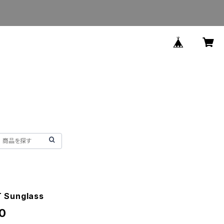
 Sunglass
0