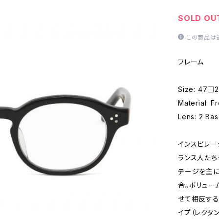
SOLD OU
この商品は
フレーム
Size: 47□2
Material: F
Lens: 2 Ba
インスピレー
ランス人たち
テージを主に
合。ボリュー
せて相反する
イプ（レクタン